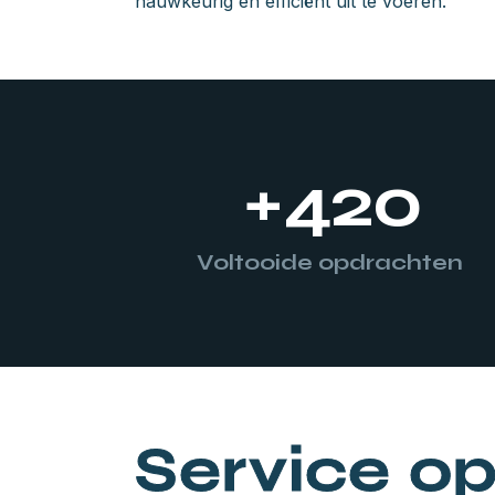
nauwkeurig en efficiënt uit te voeren.
+
420
Voltooide opdrachten
Service o