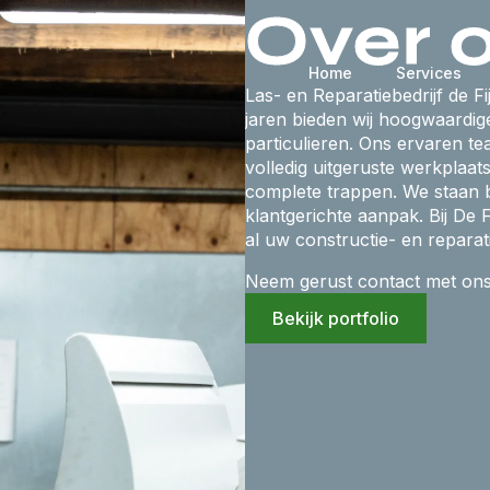
Over 
Home
Services
Las- en Reparatiebedrijf de Fi
jaren bieden wij hoogwaardige
particulieren. Ons ervaren t
volledig uitgeruste werkplaa
complete trappen. We staan
klantgerichte aanpak. Bij De 
al uw constructie- en reparat
Neem gerust contact met ons o
Bekijk portfolio