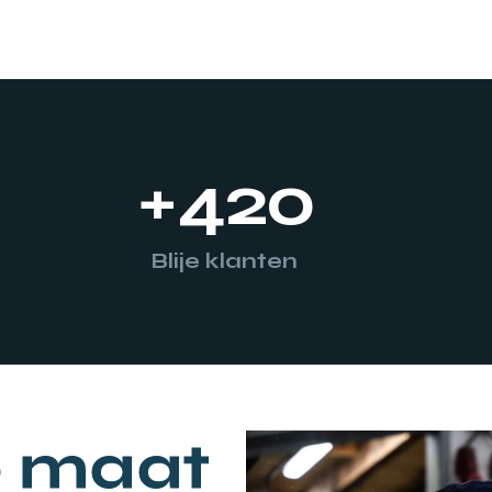
+
420
Blije klanten
p maat