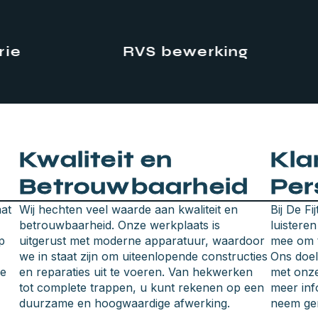
RVS bewerking
M
Kwaliteit en
Kla
Betrouwbaarheid
Per
aat
Wij hechten veel waarde aan kwaliteit en
Bij De Fi
betrouwbaarheid. Onze werkplaats is
luistere
p
uitgerust met moderne apparatuur, waardoor
mee om t
we in staat zijn om uiteenlopende constructies
Ons doel 
ze
en reparaties uit te voeren. Van hekwerken
met onze
tot complete trappen, u kunt rekenen op een
meer info
duurzame en hoogwaardige afwerking.
neem ger