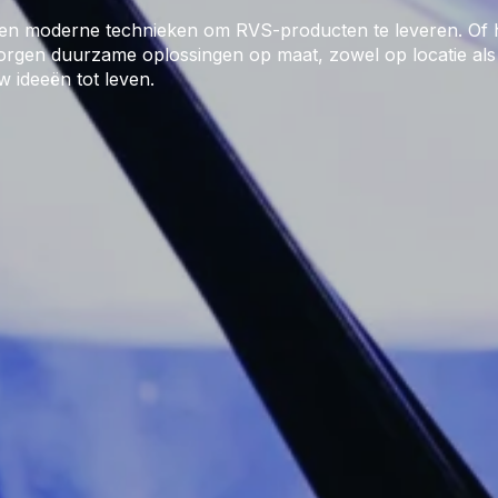
n moderne technieken om RVS-producten te leveren. Of het
orgen duurzame oplossingen op maat, zowel op locatie als
 ideeën tot leven.