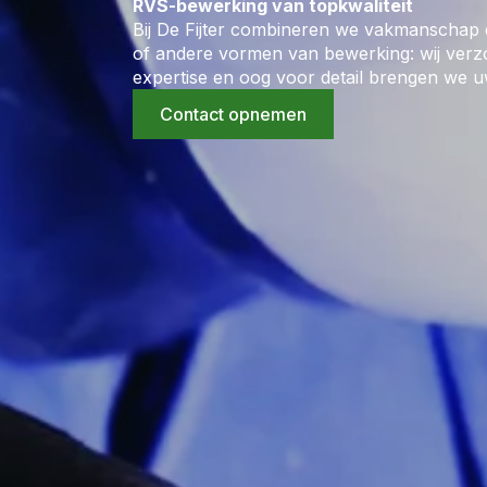
RVS-bewerking van topkwaliteit
Bij De Fijter combineren we vakmanschap e
of andere vormen van bewerking: wij verz
expertise en oog voor detail brengen we uw
Contact opnemen